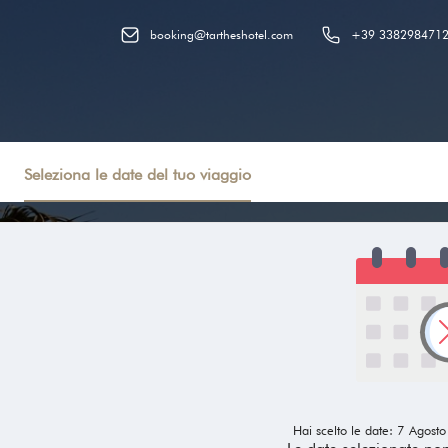
booking@tartheshotel.com
+39 338298471
Seleziona le date del tuo viaggio
Hai scelto le date: 7 Agosto