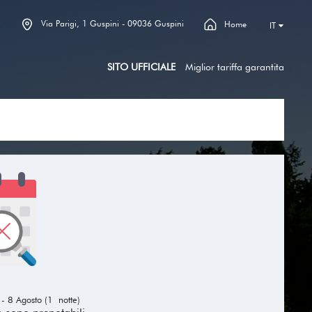
Via Parigi, 1 Guspini - 09036 Guspini
2
Home
IT
SITO UFFICIALE
Miglior tariffa garantita
 - 8 Agosto (1 notte)