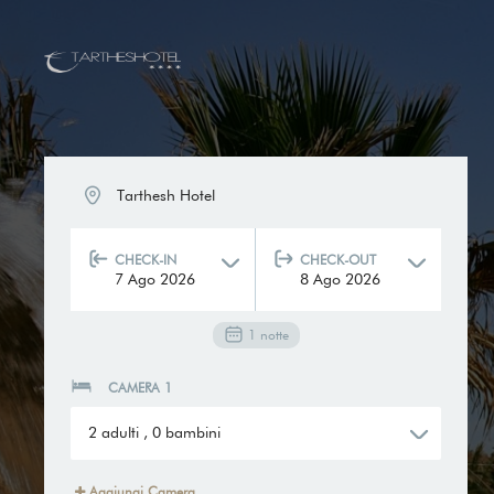
Tarthesh Hotel
CHECK-IN
CHECK-OUT
7
Ago
2026
8
Ago
2026
1
notte
CAMERA 1
2
adulti
,
0
bambini
Aggiungi Camera