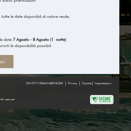
n sono prenotabili
tutte le date disponibili di colore verde.
le date
7 Agosto - 8 Agosto (1 notte)
irti le disponibilità possibili
aci
CIN:IT111034A1A8KT4CD5
Privacy
Cookie
Impostazioni
itti riservati