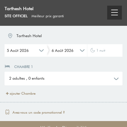
Tarthesh Hotel
SITE OFFICIEL
Meilleur prix garanti
Tarthesh Hotel
5
Août
2026
6
Août
2026
1
nuit
CHAMBRE 1
2
adultes
,
0
enfants
ajouter Chambre
Avez-vous un code promotionnel ?